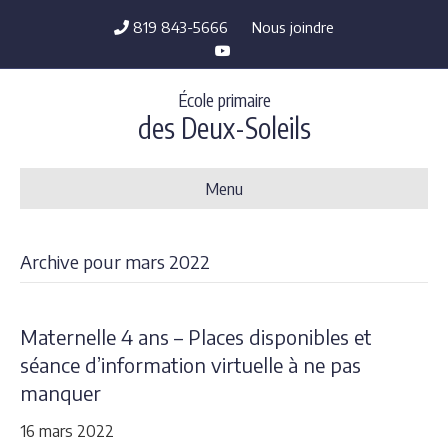
819 843-5666
Nous joindre
Y
o
u
t
École primaire
u
b
des Deux-Soleils
e
Menu
Archive pour mars 2022
Maternelle 4 ans – Places disponibles et
séance d’information virtuelle à ne pas
manquer
16 mars 2022