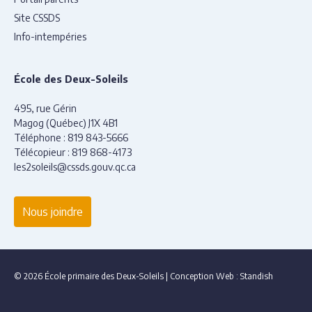
Site CSSDS
Info-intempéries
École des Deux-Soleils
495, rue Gérin
Magog (Québec) J1X 4B1
Téléphone :
819 843-5666
Télécopieur : 819 868-4173
les2soleils@cssds.gouv.qc.ca
Nous joindre
© 2026 École primaire des Deux-Soleils
|
Conception Web :
Standish