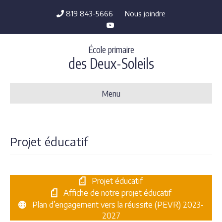
819 843-5666
Nous joindre
Youtube
École primaire
des Deux-Soleils
Menu
Projet éducatif
Projet éducatif
Affiche de notre projet éducatif
Plan d’engagement vers la réussite (PEVR) 2023-
2027