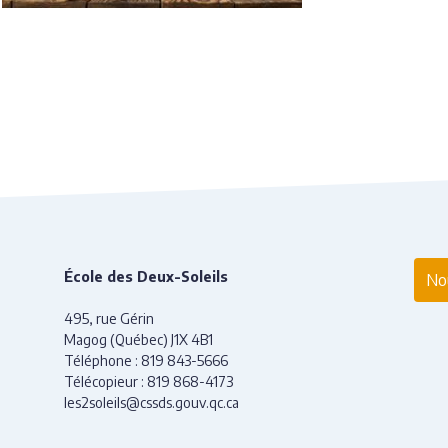
École des Deux-Soleils
Nou
495, rue Gérin
Magog (Québec) J1X 4B1
Téléphone :
819 843-5666
Télécopieur : 819 868-4173
les2soleils@cssds.gouv.qc.ca