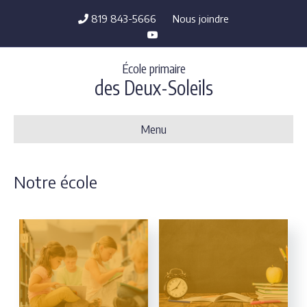
819 843-5666
Nous joindre
Y
o
u
t
École primaire
u
b
des Deux-Soleils
e
Menu
Notre école