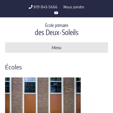
819 843-5666
Nous joindre
Y
o
u
t
École primaire
u
b
des Deux-Soleils
e
Menu
Écoles