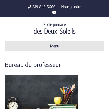
819 843-5666
Nous joindre
Y
o
u
t
École primaire
u
b
des Deux-Soleils
e
Menu
Bureau du professeur